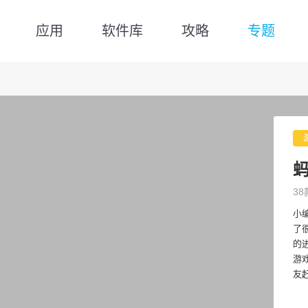
应用
软件库
攻略
专题
38
小
了
的
游
友