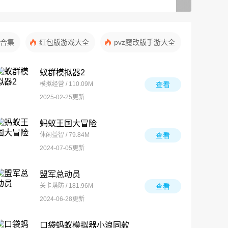
合集
红包版游戏大全
pvz魔改版手游大全
蚁群模拟器2
模拟经营 / 110.09M
查看
2025-02-25更新
蚂蚁王国大冒险
休闲益智 / 79.84M
查看
2024-07-05更新
盟军总动员
关卡塔防 / 181.96M
查看
2024-06-28更新
口袋蚂蚁模拟器小浪同款