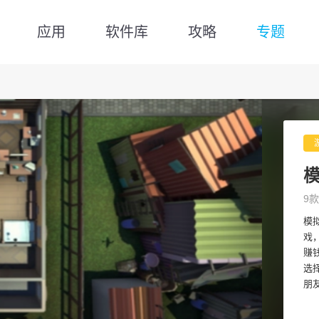
应用
软件库
攻略
专题
9款
模
戏
赚
选
朋