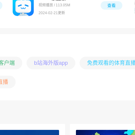
视频播放 / 113.05M
查看
2024-02-21更新
客户端
b站海外版app
免费观看的体育直播
直播