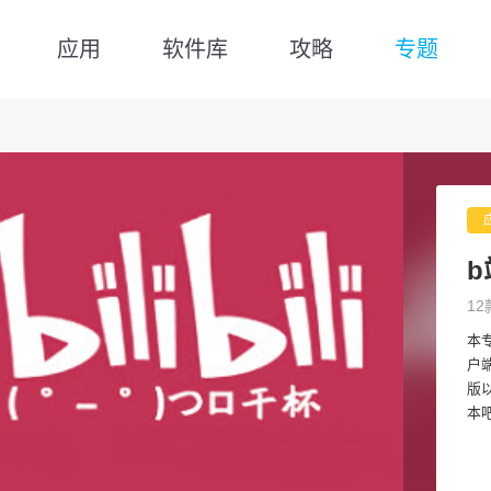
应用
软件库
攻略
专题
12
本
户
版
本