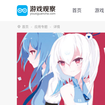
首页
游戏
首页
应用专题
详情