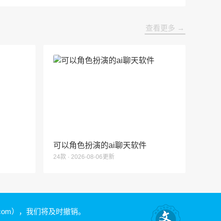
查看更多 →
可以角色扮演的ai聊天软件
24款 · 2026-08-06更新
.com）
，我们将及时撤销。