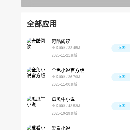
全部应用
奇酷阅读
小说漫画 / 33.45M
查看
2025-11-21更新
全免小说官方版
小说漫画 / 36.79M
查看
2025-11-06更新
瓜瓜牛小说
小说漫画 / 43.53M
查看
2025-10-29更新
爱看小说