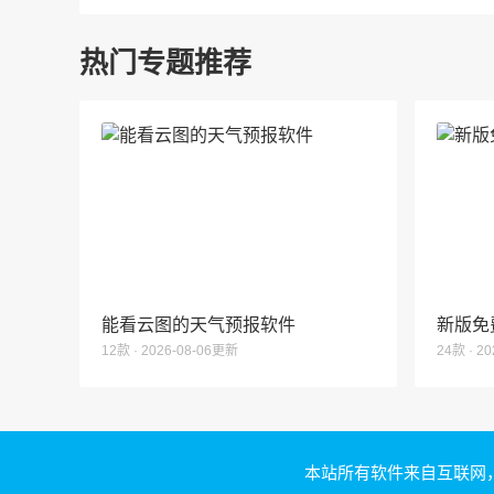
热门专题推荐
能看云图的天气预报软件
新版免
12款 · 2026-08-06更新
24款 · 2
本站所有软件来自互联网