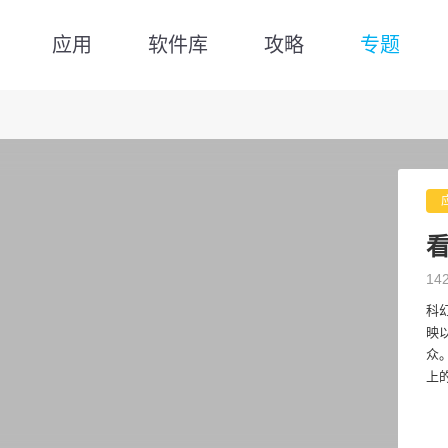
应用
软件库
攻略
专题
看
14
科
映
众
上