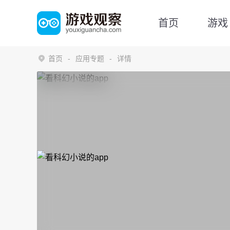
首页
游戏
首页
应用专题
详情