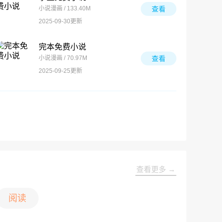
小说漫画 / 133.40M
查看
2025-09-30更新
完本免费小说
小说漫画 / 70.97M
查看
2025-09-25更新
查看更多 →
阅读