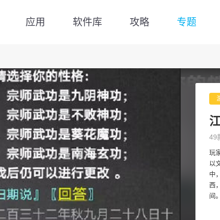
应用
软件库
攻略
专题
49
玩
以
中
西
间