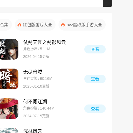
合集
红包版游戏大全
pvz魔改版手游大全
仗剑天涯之剑影风云
角色扮演 / 5.11M
查看
2026-04-15更新
无尽暗域
生存冒险 / 90.16M
查看
2025-01-10更新
何不闯江湖
角色扮演 / 140.44M
查看
2024-07-15更新
武林风云