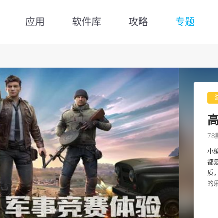
应用
软件库
攻略
专题
78
小
都
质
的