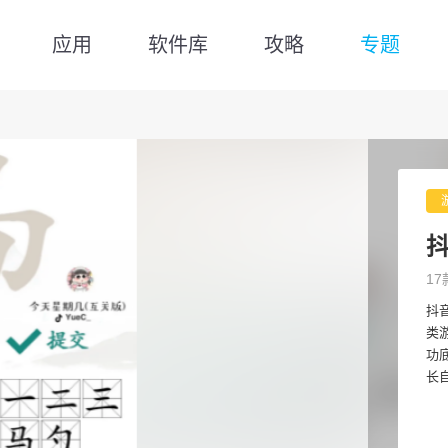
应用
软件库
攻略
专题
17
抖
类
功
长