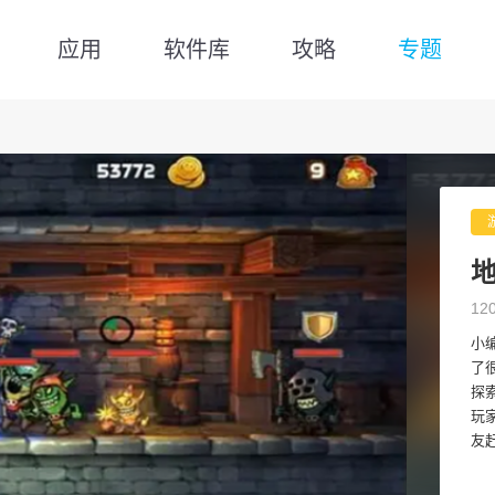
应用
软件库
攻略
专题
12
小
了
探
玩
友