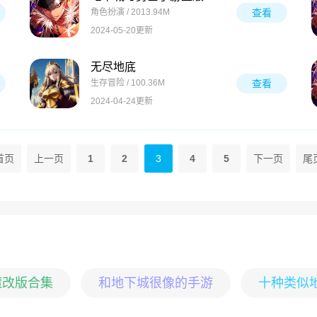
角色扮演 / 2013.94M
查看
2024-05-20更新
无尽地底
生存冒险 / 100.36M
查看
2024-04-24更新
首页
上一页
1
2
3
4
5
下一页
尾
魔改版合集
和地下城很像的手游
十种类似