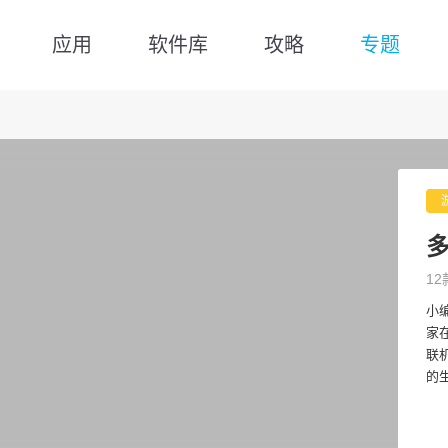
应用
软件库
攻略
专题
12
小
家
联
的