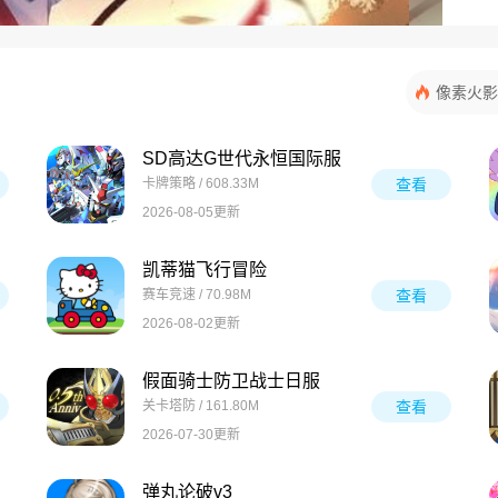
像素火影
SD高达G世代永恒国际服
卡牌策略 / 608.33M
查看
2026-08-05更新
凯蒂猫飞行冒险
赛车竞速 / 70.98M
查看
2026-08-02更新
假面骑士防卫战士日服
关卡塔防 / 161.80M
查看
2026-07-30更新
弹丸论破v3