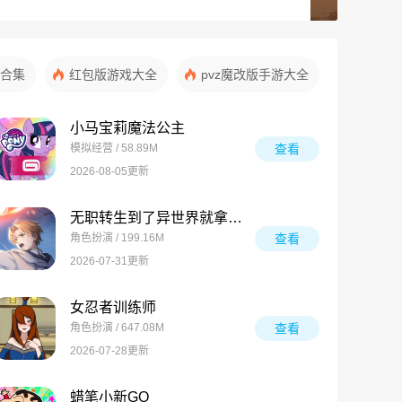
合集
红包版游戏大全
pvz魔改版手游大全
小马宝莉魔法公主
模拟经营 / 58.89M
查看
2026-08-05更新
无职转生到了异世界就拿出真本事回响编年史
角色扮演 / 199.16M
查看
2026-07-31更新
女忍者训练师
角色扮演 / 647.08M
查看
2026-07-28更新
蜡笔小新GO