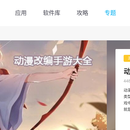
应用
软件库
攻略
专题
44
动
类
戏
就