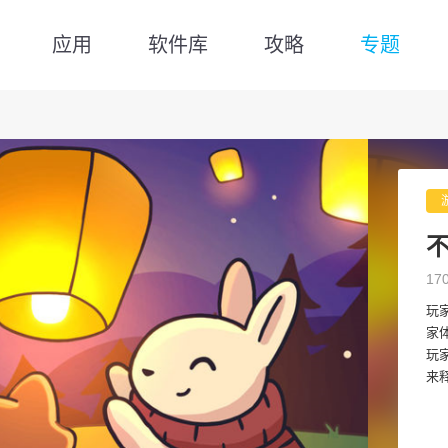
应用
软件库
攻略
专题
17
玩
家
玩
来