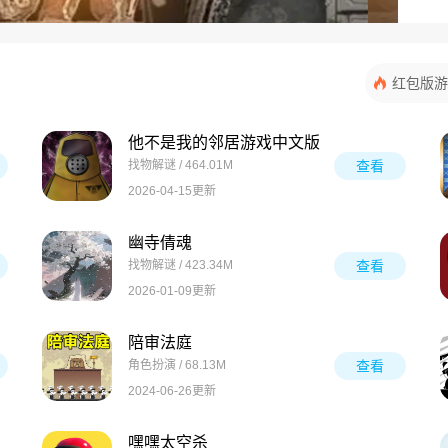
红包版游
他不是我的邻居游戏中文版
找物解谜 / 464.01M
查看
2026-04-15更新
幽寺倩魂
找物解谜 / 423.34M
查看
2026-01-09更新
陪审法庭
角色扮演 / 68.13M
查看
2024-06-26更新
嘿嘿太空杀