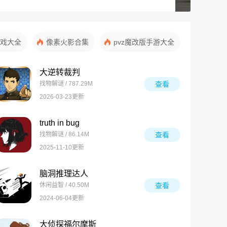
戏大全
像素火影合集
pvz魔改版手游大全
大逆转裁判
找物解谜 / 787.29M
查看
2026-03-23更新
truth in bug
找物解谜 / 86.14M
查看
2025-11-10更新
脑洞推理达人
休闲益智 / 40.50M
查看
2024-06-04更新
大侦探福尔摩斯