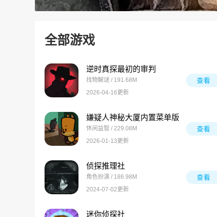
全部游戏
逆时真探最初的审判
找物解谜 / 191.68M
查看
2026-04-16更新
嫌疑人神秘大厦内置菜单版
休闲益智 / 229.08M
查看
2026-01-13更新
侦探推理社
角色扮演 / 186.98M
查看
2024-07-02更新
迷你侦探社