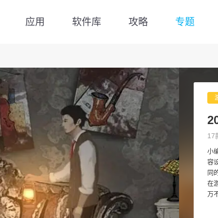
应用
软件库
攻略
专题
2
17
小
容
同
在
万