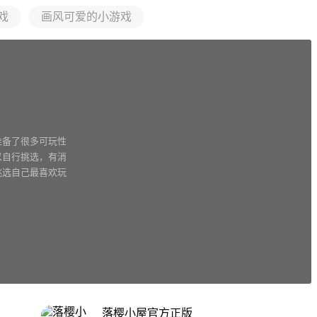
戏
画风可爱的小游戏
准备了很多可玩性
以自行挑选，有消
挑选自己最喜欢玩
落樱小屋官方正版