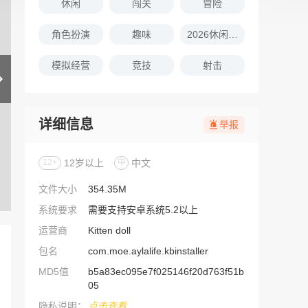
休闲
闯关
冒险
角色扮演
趣味
2026休闲娱乐的游戏推荐
模拟经营
竞技
射击
详细信息
举报
12+
12岁以上
中
中文
文件大小
354.35M
系统要求
需要支持安卓系统5.2以上
运营商
Kitten doll
包名
com.moe.aylalife.kbinstaller
MD5值
b5a83ec095e7f025146f20d763f51b
05
隐私说明：
点击查看