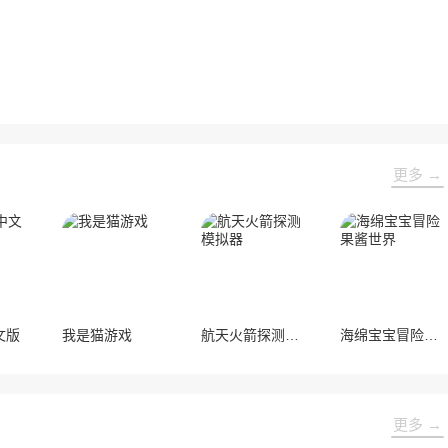
更多 →
文版
我是猫游戏
航天火箭探测模拟器
海绵宝宝冒险果酱世界
更多 →