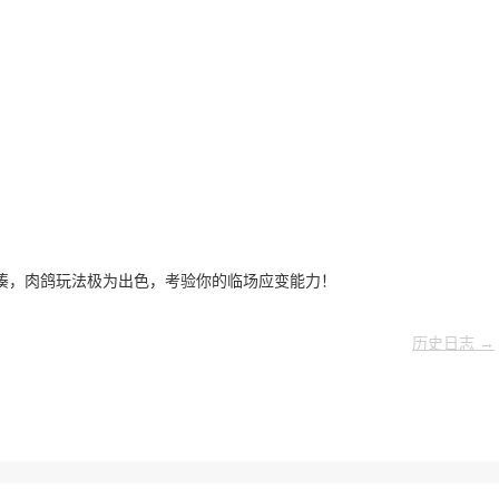
凑，肉鸽玩法极为出色，考验你的临场应变能力！
历史日志 →