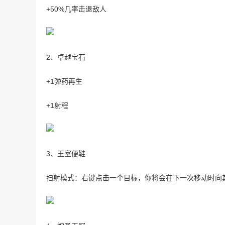
+50%几率击退敌人
2、卓越宝石
+1弹药再生
+1射程
3、王室便鞋
扫射模式：右键点击一个目标，你将会在下一次移动时向