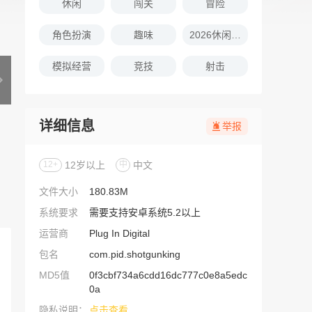
休闲
闯关
冒险
角色扮演
趣味
2026休闲娱乐的游戏推荐
模拟经营
竞技
射击
详细信息
举报
12+
12岁以上
中
中文
文件大小
180.83M
系统要求
需要支持安卓系统5.2以上
运营商
Plug In Digital
包名
com.pid.shotgunking
MD5值
0f3cbf734a6cdd16dc777c0e8a5edc
0a
隐私说明：
点击查看