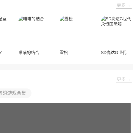
更多 →
部落冲突皇室战争国际服
喵喵的结合
雪松
SD高达G世代永恒国际服
更多 →
肉鸽游戏合集