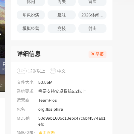
休闲
闯关
冒险
角色扮演
趣味
2026休闲娱乐的游戏推荐
模拟经营
竞技
射击
详细信息
举报
12+
12岁以上
中
中文
文件大小
50.85M
系统要求
需要支持安卓系统5.2以上
运营商
TeamFlos
包名
org.flos.phira
MD5值
50d9ab1605c13ebc47c6bf4574ab1
efc
隐私说明：
点击查看