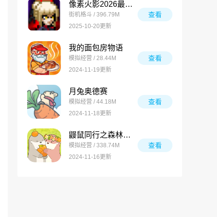
像素火影2026最新版
查看
街机格斗 / 396.79M
2025-10-20更新
我的面包房物语
查看
模拟经营 / 28.44M
2024-11-19更新
月兔奥德赛
查看
模拟经营 / 44.18M
2024-11-18更新
鼹鼠同行之森林之家万圣节版
查看
模拟经营 / 338.74M
2024-11-16更新