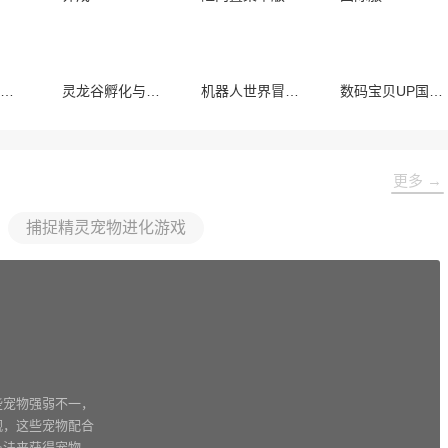
猫咪后院2汉化版
灵龙谷孵化与养成
机器人世界冒险内置菜单版
数码宝贝UP国际服
更多 →
捕捉精灵宠物进化游戏
些宠物强弱不一，
觑，这些宠物配合
办法来获得宠物，