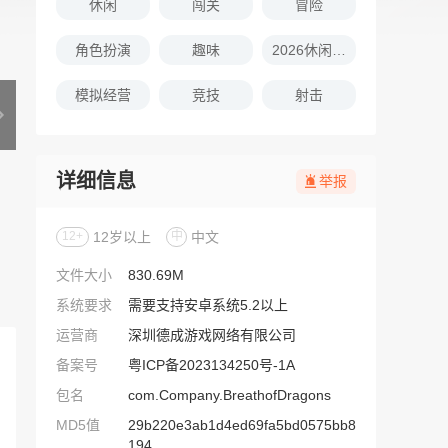
休闲
闯关
冒险
角色扮演
趣味
2026休闲娱乐的游戏推荐
模拟经营
竞技
射击
详细信息
举报
12+
12岁以上
中
中文
文件大小
830.69M
系统要求
需要支持安卓系统5.2以上
运营商
深圳德成游戏网络有限公司
备案号
粤ICP备2023134250号-1A
包名
com.Company.BreathofDragons
MD5值
29b220e3ab1d4ed69fa5bd0575bb8
194