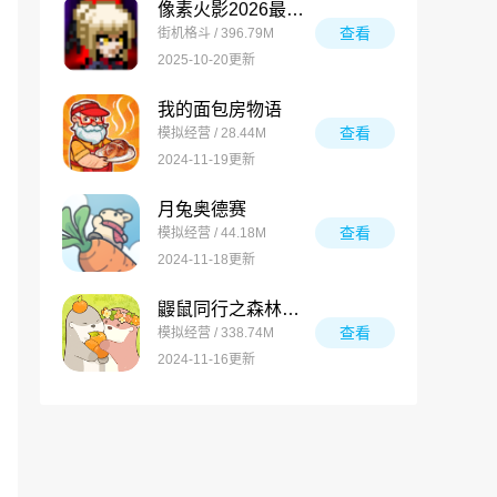
像素火影2026最新版
查看
街机格斗 / 396.79M
2025-10-20更新
我的面包房物语
查看
模拟经营 / 28.44M
2024-11-19更新
月兔奥德赛
查看
模拟经营 / 44.18M
2024-11-18更新
鼹鼠同行之森林之家万圣节版
查看
模拟经营 / 338.74M
2024-11-16更新