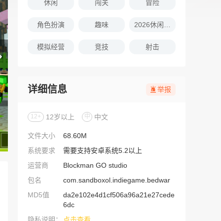
休闲
闯关
冒险
角色扮演
趣味
2026休闲娱乐的游戏推荐
模拟经营
竞技
射击
详细信息
举报
12+
12岁以上
中
中文
文件大小
68.60M
系统要求
需要支持安卓系统5.2以上
运营商
Blockman GO studio
包名
com.sandboxol.indiegame.bedwar
MD5值
da2e102e4d1cf506a96a21e27cede
6dc
隐私说明：
点击查看