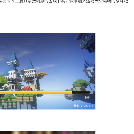
享受令人上瘾且紧张刺激的游戏节奏，快来加入这场天空岛屿的战斗吧！