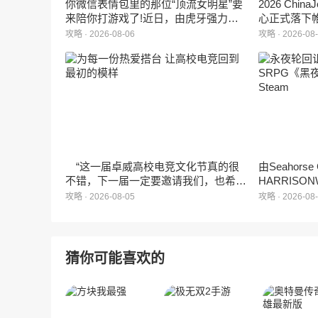
你微信表情包里的那位“顶流女明星”要
2026 Ch
来陪你打游戏了!近日，由虎牙强力发
心正式落下
行、正版Zanmang Loopy(赞萌露比)IP
旗下蓝海工
攻略 · 2026-08-06
攻略 · 2026-08
深度授权的3D美食消除手游《消消奇
手游《代号
遇》正式曝光。这款产品巧妙融合了
相，并向玩
3D立体消除、模拟经营与丰富的互动
社交玩法，准备为广大玩家和
ZANMANG LOOPY粉丝们带来一场视
觉与味觉的双重“奇遇”。
“这一届卓威高校电竞文化节真的很
由Seahors
不错，下一届一定要邀请我们，也希望
HARRISON
能给更多同学一个来到现场的机会。”
卡牌战棋游戏
攻略 · 2026-08-05
攻略 · 2026-08
月5日正式登
猜你可能喜欢的