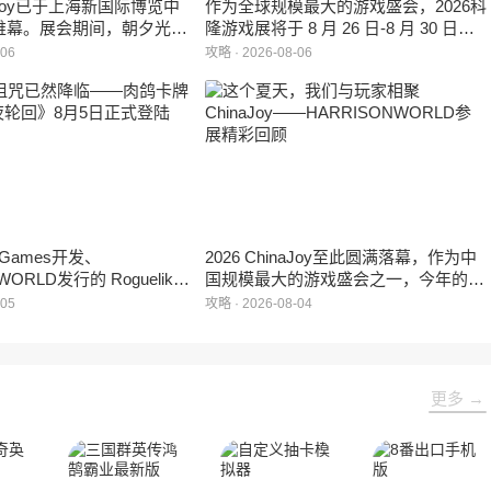
inaJoy已于上海新国际博览中
作为全球规模最大的游戏盛会，2026科
帷幕。展会期间，朝夕光年
隆游戏展将于 8 月 26 日-8 月 30 日在
作室自研的多英雄策略射击
德国举行。日前，科隆游戏展官方宣
-06
攻略 · 2026-08-06
：对决》首次在国内线下亮
布，本届展会所有展位空间已经全部售
家开放试玩。
罄，这也是科隆游戏展办展史上首次出
现展位一席难求的情况。
e Games开发、
2026 ChinaJoy至此圆满落幕，作为中
WORLD发行的 Roguelike
国规模最大的游戏盛会之一，今年的展
 《黑夜轮回》于2026年8
馆依旧汇聚了来自全球的游戏厂商、媒
-05
攻略 · 2026-08-04
陆Steam平台。
体与无数热爱游戏的玩家，
HARRISONWORLD也携旗下多款最新
作品亮相展会，与到场的各位面对面交
流互动，共同度过了充满欢笑与惊喜的
更多 →
几天。