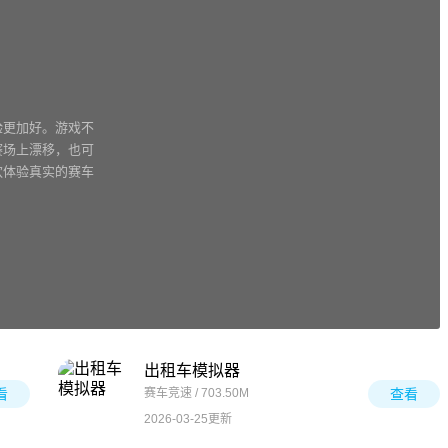
验更加好。游戏不
赛场上漂移，也可
欢体验真实的赛车
出租车模拟器
看
赛车竞速 / 703.50M
查看
2026-03-25更新