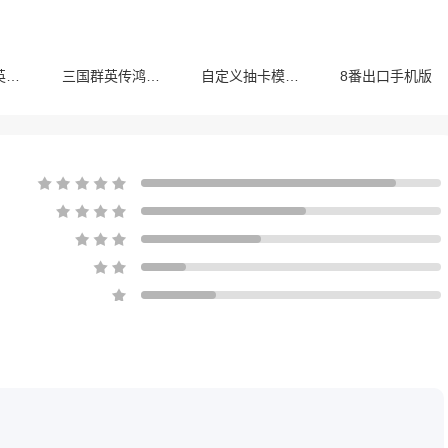
奥特曼传奇英雄最新版
三国群英传鸿鹄霸业最新版
自定义抽卡模拟器
8番出口手机版