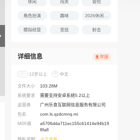
休闲
闯关
冒险
角色扮演
趣味
2026休闲娱乐的游戏推荐
模拟经营
竞技
射击
详细信息
举报
12+
12岁以上
中
中文
文件大小
103.28M
系统要求
需要支持安卓系统5.2以上
运营商
广州乐食互联网信息服务有限公司
包名
com.ls.qzdcmnq.mi
MD5值
a5706dda711ec155c61414e94b19
8fa8
隐私说明：
点击查看