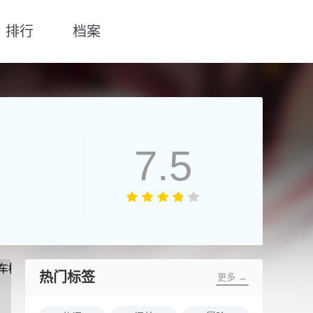
排行
档案
7.5
热门标签
更多 →