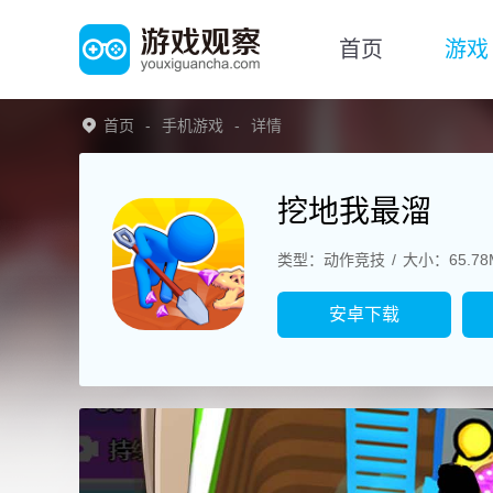
首页
游戏
首页
手机游戏
详情
挖地我最溜
类型：动作竞技
大小：65.78
安卓下载