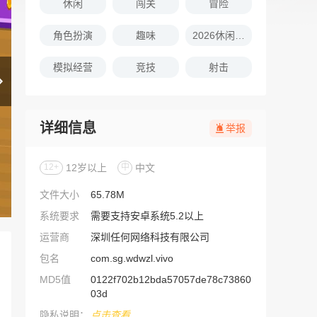
休闲
闯关
冒险
角色扮演
趣味
2026休闲娱乐的游戏推荐
模拟经营
竞技
射击
详细信息
举报
12+
12岁以上
中
中文
文件大小
65.78M
系统要求
需要支持安卓系统5.2以上
运营商
深圳任何网络科技有限公司
包名
com.sg.wdwzl.vivo
MD5值
0122f702b12bda57057de78c73860
03d
隐私说明：
点击查看