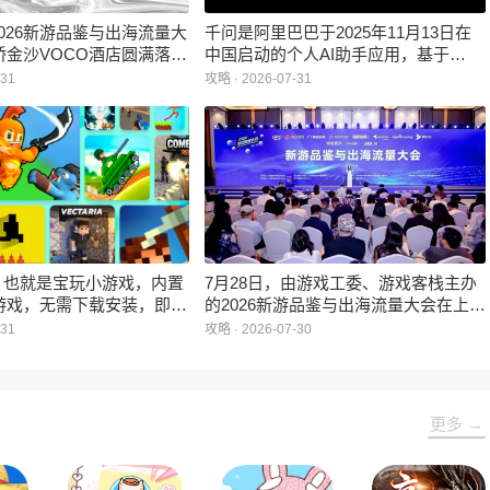
 2026新游品鉴与出海流量大
千问是阿里巴巴于2025年11月13日在
桥金沙VOCO酒店圆满落
中国启动的个人AI助手应用，基于
I重构游戏出海为核心议
Qwen大模型开发，推出全新实时翻译
-31
攻略 · 2026-07-31
游戏研发、发行、流量平
功能。超强大模型，回答更聪明；拥有
析等领域的行业领袖，共探
优质知识源，更擅长专业领域问答；答
出海的新路径与新机遇。
案结构化呈现，主动推荐图表、视频辅
助理解。为大家带来的是千问网页版入
口，可以选择性使用。
戏，也就是宝玩小游戏，内置
7月28日，由游戏工委、游戏客栈主办
游戏，无需下载安装，即点
的2026新游品鉴与出海流量大会在上海
了休闲益智、动作冒险、角
虹桥金沙VOCO酒店圆满落幕。大会以
-31
攻略 · 2026-07-30
略经营等多种类型。这些游
AI重构游戏出海为核心议题，汇聚了游
众多，而且质量上乘，能够
戏研发、发行、流量平台、数据分析等
家的游戏需求。
领域的行业领袖，共探AI时代游戏出海
的新路径与新机遇。
更多 →