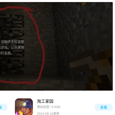
，但始终不知道那
的游戏。让玩家朋
你的发掘。
淘工家园
看
模拟经营 / 0.00M
查看
2024-09-18更新