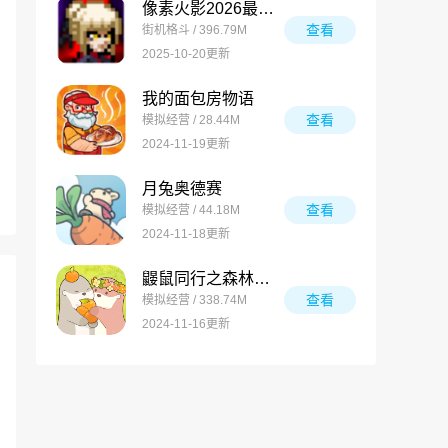
像素火影2026最新版
查看
街机格斗 / 396.79M
2025-10-20更新
我的面包房物语
查看
模拟经营 / 28.44M
2024-11-19更新
月兔奥德赛
查看
模拟经营 / 44.18M
2024-11-18更新
鼹鼠同行之森林之家万圣节版
查看
模拟经营 / 338.74M
2024-11-16更新