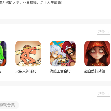
成为挖矿大亨，业界楷模，走上人生巅峰！
更多 →
僵尸榨汁机国际服
火柴人神话死亡阴影
海贼王赏金猎人国际服
超自然行动组国际服
更多 →
游戏合集