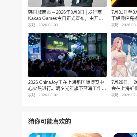
韩国城南市 – 2026年8月3日 | 发行商
7月31日至
Kakao Games今日正式宣布，由开发
下经典IP亮相
工作室XL Games打造的全新PC
家打造沉浸
攻略 · 2026-08-03
攻略 · 2026-08
MMORPG《上古世纪S》即将面世。
行了SCS 
选手WBG | 
军，VP | 
之城》冠军，WB
获ENC电竞
2026 ChinaJoy正在上海新国际博览中
7月28日，
心火热进行。朝夕光年旗下蓝海工作室
会在上海虹
携多英雄策略射击手游《代号：对决》
幕。大会以A
攻略 · 2026-08-02
攻略 · 2026-07
（英文名：Lumeshift）亮相B2C馆N3-
题，汇聚了
08展位，展会期间凭借鲜明的未来都市
台、数据分
异能风格与快节奏的对战体验，吸引了
AI时代游戏
大量玩家驻足。试玩区排队不断，舞台
猜你可能喜欢的
区域互动热烈。