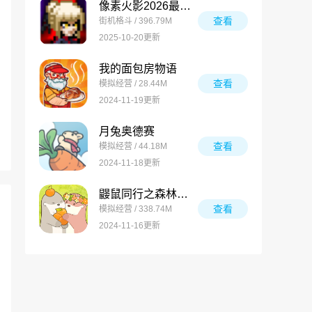
像素火影2026最新版
查看
街机格斗 / 396.79M
2025-10-20更新
我的面包房物语
查看
模拟经营 / 28.44M
2024-11-19更新
月兔奥德赛
查看
模拟经营 / 44.18M
2024-11-18更新
鼹鼠同行之森林之家万圣节版
查看
模拟经营 / 338.74M
2024-11-16更新