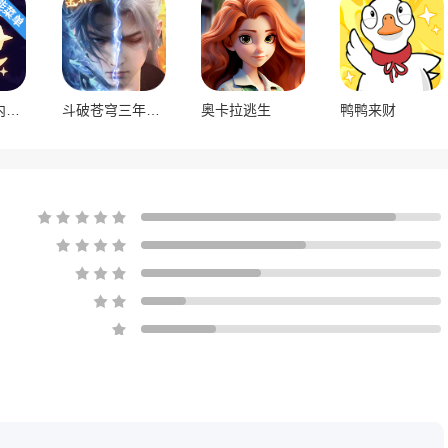
月光岭物语内置菜单版
斗破苍穹三年之约手游
奥卡拉逃生
鸭鸭来财