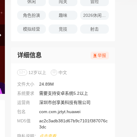
休闲
闯关
冒险
角色扮演
趣味
2026休闲娱乐的游戏推荐
模拟经营
竞技
射击
详细信息
举报
12+
12岁以上
中
中文
文件大小
24.89M
系统要求
需要支持安卓系统5.2以上
运营商
深圳市创享美科技有限公司
包名
com.cxm.jztyt.huawei
MD5值
ac2c3adb381d67b9c7101f387076c
3dc
隐私说明：
点击查看