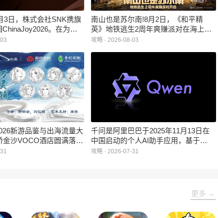
8月3日，株式会社SNK携旗
南山也是苏尔南!8月2日，《和平精
ChinaJoy2026。在为玩
英》地铁逃生2周年爽赚派对在海上世
式游戏体验的同时，现场举
界文化艺术中心重磅开启，来了就是苏
-03
攻略 · 2026-08-03
2026第二赛段线下分站赛：
尔南人!
XingChen获《拳皇15》冠
mi2ha4获《饿狼传说：群狼
G | PWS | NaiWang
世界杯直通名额。
 2026新游品鉴与出海流量大
千问是阿里巴巴于2025年11月13日在
桥金沙VOCO酒店圆满落
中国启动的个人AI助手应用，基于
I重构游戏出海为核心议
Qwen大模型开发，推出全新实时翻译
-31
攻略 · 2026-07-31
游戏研发、发行、流量平
功能。超强大模型，回答更聪明；拥有
析等领域的行业领袖，共探
优质知识源，更擅长专业领域问答；答
出海的新路径与新机遇。
案结构化呈现，主动推荐图表、视频辅
助理解。为大家带来的是千问网页版入
更多 →
口，可以选择性使用。