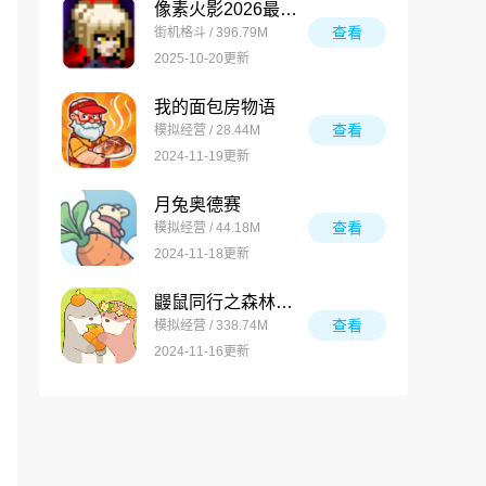
像素火影2026最新版
查看
街机格斗 / 396.79M
2025-10-20更新
我的面包房物语
查看
模拟经营 / 28.44M
2024-11-19更新
月兔奥德赛
查看
模拟经营 / 44.18M
2024-11-18更新
鼹鼠同行之森林之家万圣节版
查看
模拟经营 / 338.74M
2024-11-16更新