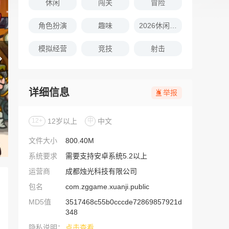
休闲
闯关
冒险
角色扮演
趣味
2026休闲娱乐的游戏推荐
模拟经营
竞技
射击
详细信息
举报
12+
12岁以上
中
中文
文件大小
800.40M
系统要求
需要支持安卓系统5.2以上
运营商
成都烛光科技有限公司
包名
com.zggame.xuanji.public
MD5值
3517468c55b0cccde72869857921d
348
隐私说明：
点击查看