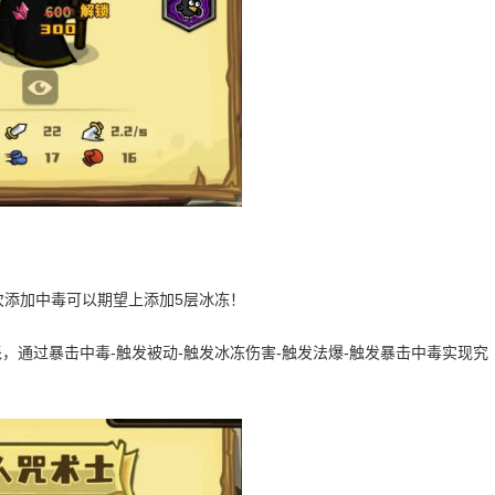
次添加中毒可以期望上添加5层冰冻！
，通过暴击中毒-触发被动-触发冰冻伤害-触发法爆-触发暴击中毒实现究