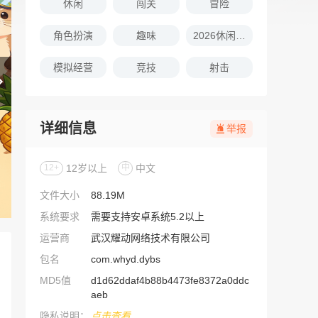
休闲
闯关
冒险
角色扮演
趣味
2026休闲娱乐的游戏推荐
模拟经营
竞技
射击
详细信息
举报
12+
12岁以上
中
中文
文件大小
88.19M
系统要求
需要支持安卓系统5.2以上
运营商
武汉耀动网络技术有限公司
包名
com.whyd.dybs
MD5值
d1d62ddaf4b88b4473fe8372a0ddc
aeb
隐私说明：
点击查看