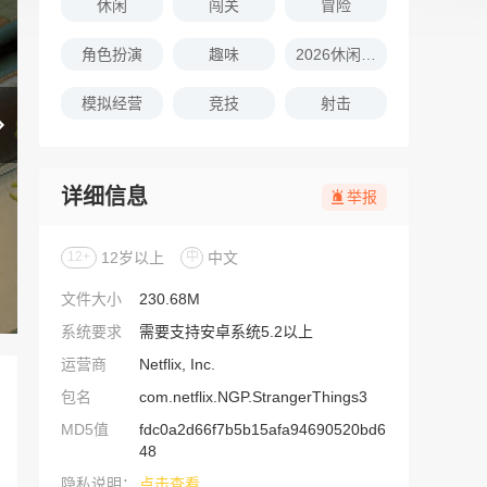
休闲
闯关
冒险
角色扮演
趣味
2026休闲娱乐的游戏推荐
模拟经营
竞技
射击
详细信息
举报
12+
12岁以上
中
中文
文件大小
230.68M
系统要求
需要支持安卓系统5.2以上
运营商
Netflix, Inc.
包名
com.netflix.NGP.StrangerThings3
MD5值
fdc0a2d66f7b5b15afa94690520bd6
48
隐私说明：
点击查看