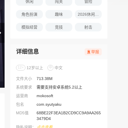
休闲
闯关
冒险
角色扮演
趣味
2026休闲娱乐的游戏推荐
模拟经营
竞技
射击
详细信息
举报
12+
12岁以上
中
中文
文件大小
713.38M
系统要求
需要支持安卓系统5.2以上
运营商
mokosoft
包名
com.syutyaku
MD5值
68BE22F3EA1B2CD9CC9A9AA265
3479D4
隐私说明：
点击查看