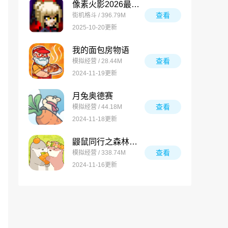
像素火影2026最新版
查看
街机格斗 / 396.79M
2025-10-20更新
我的面包房物语
查看
模拟经营 / 28.44M
2024-11-19更新
月兔奥德赛
查看
模拟经营 / 44.18M
2024-11-18更新
鼹鼠同行之森林之家万圣节版
查看
模拟经营 / 338.74M
2024-11-16更新