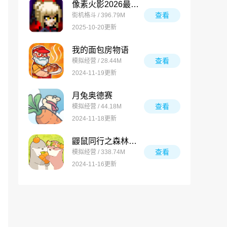
像素火影2026最新版
查看
街机格斗 / 396.79M
2025-10-20更新
我的面包房物语
查看
模拟经营 / 28.44M
2024-11-19更新
月兔奥德赛
查看
模拟经营 / 44.18M
2024-11-18更新
鼹鼠同行之森林之家万圣节版
查看
模拟经营 / 338.74M
2024-11-16更新