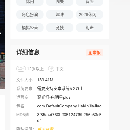
休闲
闯关
冒险
角色扮演
趣味
2026休闲娱乐的游戏推荐
模拟经营
竞技
射击
详细信息
举报
12+
12岁以上
中
中文
文件大小
133.41M
系统要求
需要支持安卓系统5.2以上
运营商
聚光灯-启明星plus
包名
com.DefaultCompany.HaiAnJiaJiao
MD5值
3f85a4d760bff051247f5b256c53c5
d4
隐私说明：
点击查看