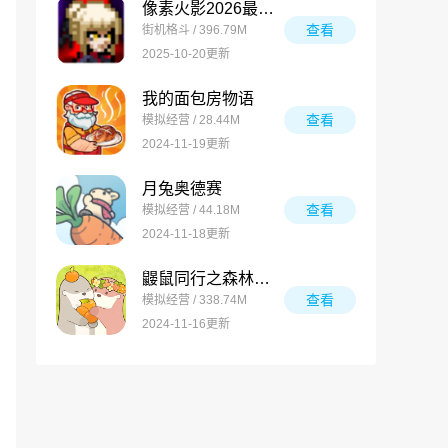
像素火影2026最新版
查看
街机格斗 / 396.79M
2025-10-20更新
我的面包房物语
查看
模拟经营 / 28.44M
2024-11-19更新
月兔奥德赛
查看
模拟经营 / 44.18M
2024-11-18更新
鼹鼠同行之森林之家万圣节版
查看
模拟经营 / 338.74M
2024-11-16更新