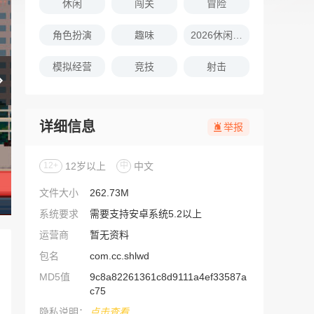
休闲
闯关
冒险
角色扮演
趣味
2026休闲娱乐的游戏推荐
模拟经营
竞技
射击
详细信息
举报
12+
12岁以上
中
中文
文件大小
262.73M
系统要求
需要支持安卓系统5.2以上
运营商
暂无资料
包名
com.cc.shlwd
MD5值
9c8a82261361c8d9111a4ef33587a
c75
隐私说明：
点击查看