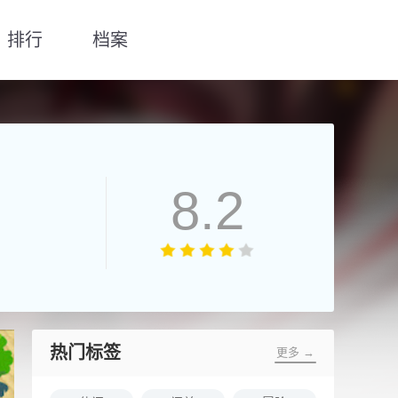
排行
档案
8.2
热门标签
更多 →