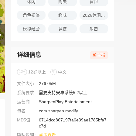
休闲
闯关
冒险
角色扮演
趣味
2026休闲娱乐的游戏推荐
模拟经营
竞技
射击
详细信息
举报
12+
12岁以上
中
中文
文件大小
276.05M
系统要求
需要支持安卓系统5.2以上
运营商
SharpenPlay Entertainment
包名
com.sharpen.modify
MD5值
6714dcd867197fa6e39ae1785bfa7
c7d
隐私说明：
点击查看