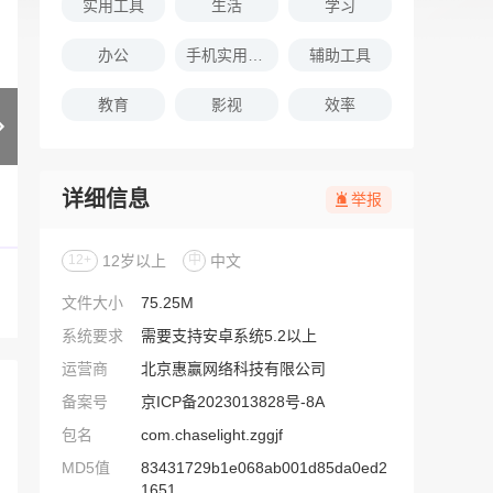
实用工具
生活
学习
办公
手机实用软件推荐
辅助工具
教育
影视
效率
详细信息
举报
12+
12岁以上
中
中文
文件大小
75.25M
系统要求
需要支持安卓系统5.2以上
运营商
北京惠赢网络科技有限公司
备案号
京ICP备2023013828号-8A
包名
com.chaselight.zggjf
MD5值
83431729b1e068ab001d85da0ed2
1651