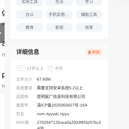
实用工具
生活
学习
办公
手机实用软件推荐
辅助工具
教育
影视
效率
详细信息
举报
12+
12岁以上
中
中文
文件大小
67.60M
系统要求
需要支持安卓系统5.2以上
运营商
昆明宸广信息科技有限公司
备案号
滇ICP备2025065827号-16A
包名
com.rtyyudc.rtyyu
MD5值
2702947125cea4a20d3f6f3d37bc3
a08