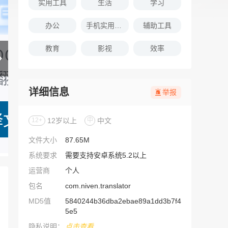
实用工具
生活
学习
办公
手机实用软件推荐
辅助工具
教育
影视
效率
详细信息
举报
12+
12岁以上
中
中文
文件大小
87.65M
系统要求
需要支持安卓系统5.2以上
运营商
个人
包名
com.niven.translator
MD5值
5840244b36dba2ebae89a1dd3b7f4
5e5
隐私说明：
点击查看