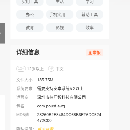
实用工具
生活
学习
办公
手机实用软件推荐
辅助工具
教育
影视
效率
详细信息
举报
12+
12岁以上
中
中文
文件大小
185.75M
系统要求
需要支持安卓系统5.2以上
运营商
深圳市柏旺智科技有限公司
包名
com.pousf.awq
MD5值
23260B2E8484DC68B6EF6DC524
472C00
隐私说明：
点击查看